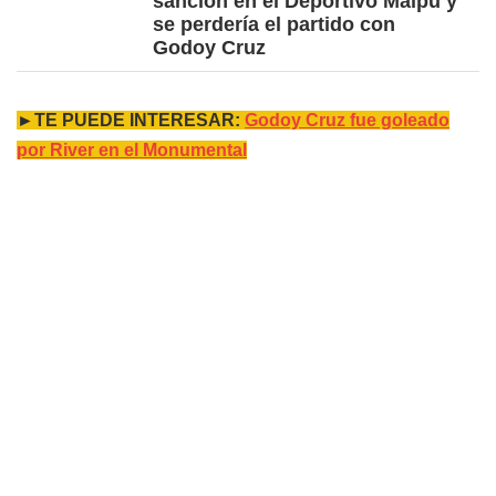
sanción en el Deportivo Maipú y
se perdería el partido con
Godoy Cruz
►TE PUEDE INTERESAR:
Godoy Cruz fue goleado
por River en el Monumental