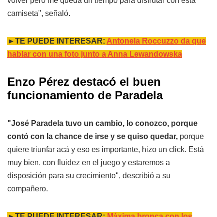
volver pero me queda un tiempo para disfrutar con esta
camiseta", señaló.
►TE PUEDE INTERESAR:
Antonela Roccuzzo da que
hablar con una foto junto a Anna Lewandowska
Enzo Pérez destacó el buen
funcionamiento de Paradela
"José Paradela tuvo un cambio, lo conozco, porque
contó con la chance de irse y se quiso quedar,
porque
quiere triunfar acá y eso es importante, hizo un click. Está
muy bien, con fluidez en el juego y estaremos a
disposición para su crecimiento", describió a su
compañero.
►TE PUEDE INTERESAR:
Máxima bronca con los