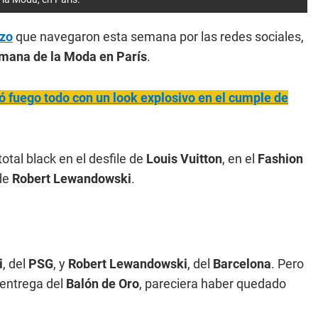
zo
que navegaron esta semana por las redes sociales,
mana de la Moda en París
.
 fuego todo con un look explosivo en el cumple de
total black en el desfile de
Louis Vuitton
, en el
Fashion
de
Robert Lewandowski
.
i
, del
PSG
, y
Robert Lewandowski
, del
Barcelona
. Pero
 entrega del
Balón de Oro
, pareciera haber quedado