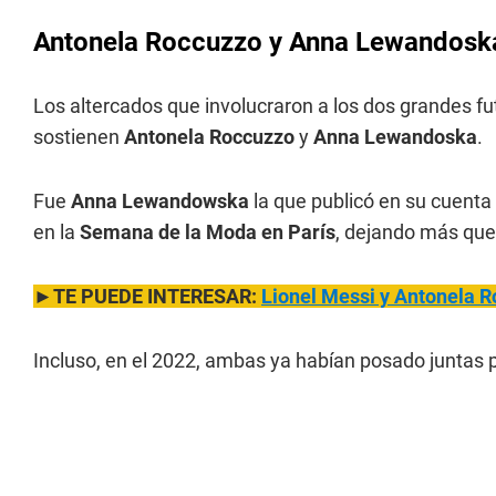
Antonela Roccuzzo y Anna Lewandoska,
Los altercados que involucraron a los dos grandes fut
sostienen
Antonela Roccuzzo
y
Anna Lewandoska
.
Fue
Anna Lewandowska
la que publicó en su cuenta
en la
Semana de la Moda
en París
, dejando más que 
►TE PUEDE INTERESAR:
Lionel Messi y Antonela 
Incluso, en el 2022, ambas ya habían posado juntas pa