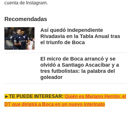
cuenta de Instagram.
Recomendadas
Así quedó Independiente
Rivadavia en la Tabla Anual tras
el triunfo de Boca
El micro de Boca arrancó y se
olvidó a Santiago Ascacíbar y a
tres futbolistas: la palabra del
goleador
►TE PUEDE INTERESAR:
Quién es Mariano Herrón, el
DT que dirigirá a Boca en un nuevo interinato