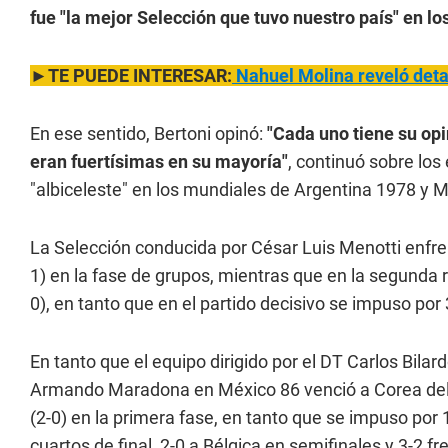
fue "la mejor Selección que tuvo nuestro país" en l
►TE PUEDE INTERESAR:
Nahuel Molina reveló deta
En ese sentido, Bertoni opinó:
"Cada uno tiene su opi
eran fuertísimas en su mayoría"
, continuó sobre los
"albiceleste" en los mundiales de Argentina 1978 y 
La Selección conducida por César Luis Menotti enfrent
1) en la fase de grupos, mientras que en la segunda ro
0), en tanto que en el partido decisivo se impuso po
En tanto que el equipo dirigido por el DT Carlos Bila
Armando Maradona en México 86 venció a Corea del Su
(2-0) en la primera fase, en tanto que se impuso por 1
cuartos de final, 2-0 a Bélgica en semifinales y 3-2 fr