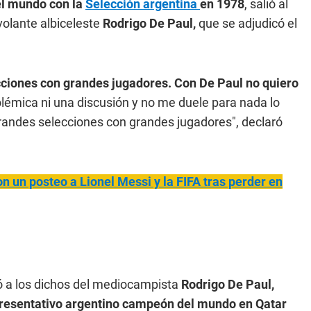
el mundo con la
Selección argentina
en 1978
, salió al
volante albiceleste
Rodrigo De Paul,
que se adjudicó el
ecciones con grandes jugadores. Con De Paul no quiero
lémica ni una discusión y no me duele para nada lo
 grandes selecciones con grandes jugadores", declaró
 un posteo a Lionel Messi y la FIFA tras perder en
ó a los dichos del mediocampista
Rodrigo De Paul,
epresentativo argentino campeón del mundo en Qatar