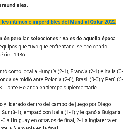
os mundiales.
lles íntimos e imperdibles del Mundial Qatar 2022
nión pero las selecciones rivales de aquella época
 equipos que tuvo que enfrentar el seleccionado
México 1986.
ó como local a Hungría (2-1), Francia (2-1) e Italia (0-
nda se midió ante Polonia (2-0), Brasil (0-0) y Perú (6-
r 3-1 ante Holanda en tiempo suplementario.
rdo y liderado dentro del campo de juego por Diego
r (3-1), empató con Italia (1-1) y le ganó a Bulgaria
-0 a Uruguay en octavos de final, 2-1 a Inglaterra en
ente a Alemania en la final.