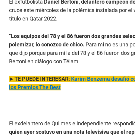
El exfutbolista
Daniel Bertoni, delantero campeón d
cruce este miércoles de la polémica instalada por el 
título en Qatar 2022.
"Los equipos del 78 y el 86 fueron dos grandes sel
polemizar, lo conozco de chico.
Para mí no es una po
que dijo porque para mí la del 78 y el 86 fueron dos
Bertoni en diálogo con Télam.
►TE PUEDE INTERESAR:
Karim Benzema desafió con
los Premios The Best
El exdelantero de Quilmes e Independiente respondi
quien ayer sostuvo en una nota televisiva que el r