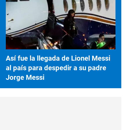
Así fue la llegada de Lionel Messi
al país para despedir a su padre
Jorge Messi