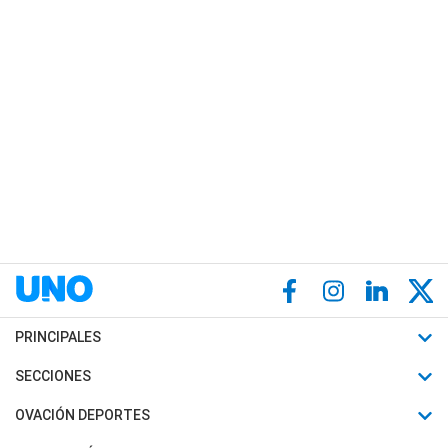
PRINCIPALES
Últimas Noticias
SECCIONES
Política
Horóscopo
OVACIÓN DEPORTES
Sociedad
Motores