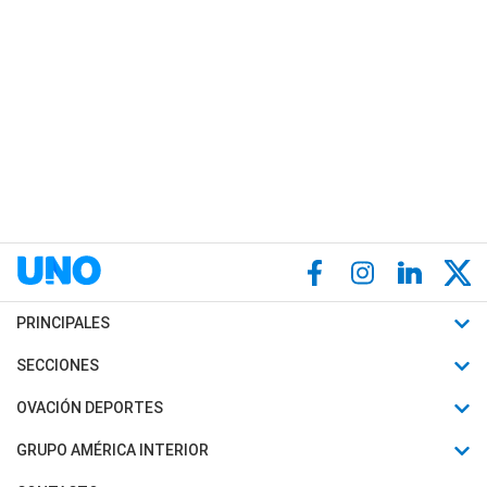
PRINCIPALES
Últimas Noticias
SECCIONES
Política
Horóscopo
OVACIÓN DEPORTES
Sociedad
Motores
Fútbol
GRUPO AMÉRICA INTERIOR
Policiales
Recetas
Mundial