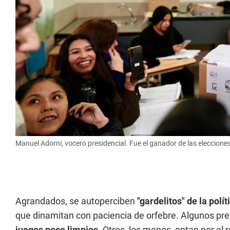
Manuel Adorni, vocero presidencial. Fue el ganador de las eleccion
Agrandados, se autoperciben
"gardelitos" de la polít
que dinamitan con paciencia de orfebre. Algunos pr
juegos poco limpios
. Otros, los menos, optan por e