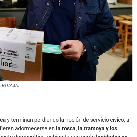
es en CABA.
ica
y terminan perdiendo la noción de servicio cívico, al
efieren adormecerse en
la rosca, la tramoya y los
l recato democrático, sabiendo que serán
lapidados en