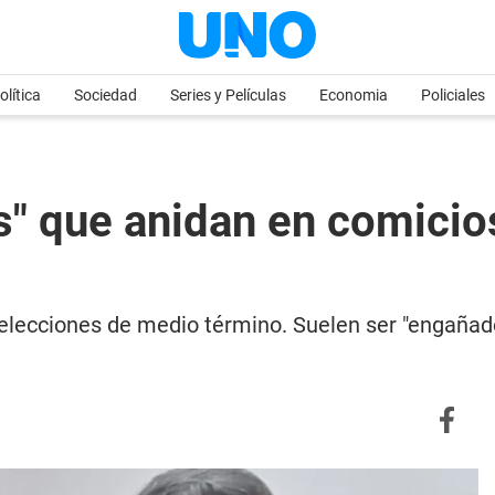
olítica
Sociedad
Series y Películas
Economia
Policiales
s" que anidan en comicios
elecciones de medio término. Suelen ser "engañador