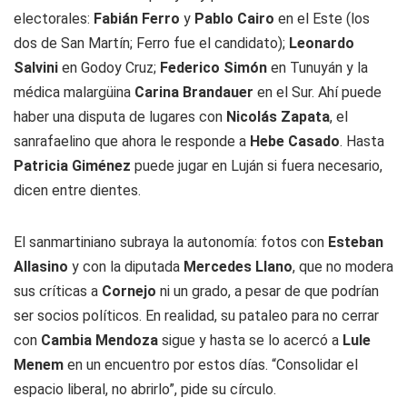
electorales:
Fabián Ferro
y
Pablo Cairo
en el Este (los
dos de San Martín; Ferro fue el candidato);
Leonardo
Salvini
en Godoy Cruz;
Federico Simón
en Tunuyán y la
médica malargüina
Carina Brandauer
en el Sur. Ahí puede
haber una disputa de lugares con
Nicolás Zapata
, el
sanrafaelino que ahora le responde a
Hebe Casado
. Hasta
Patricia Giménez
puede jugar en Luján si fuera necesario,
dicen entre dientes.
El sanmartiniano subraya la autonomía: fotos con
Esteban
Allasino
y con la diputada
Mercedes Llano
, que no modera
sus críticas a
Cornejo
ni un grado, a pesar de que podrían
ser socios políticos. En realidad, su pataleo para no cerrar
con
Cambia Mendoza
sigue y hasta se lo acercó a
Lule
Menem
en un encuentro por estos días. “Consolidar el
espacio liberal, no abrirlo”, pide su círculo.