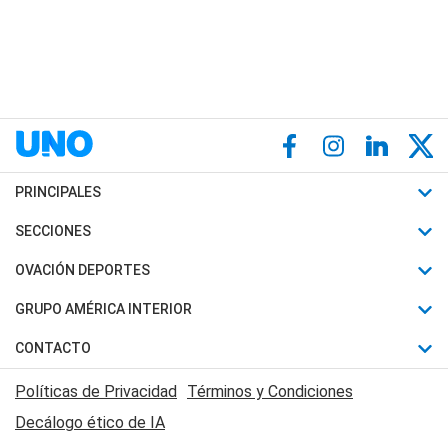
PRINCIPALES
Últimas Noticias
SECCIONES
Política
Horóscopo
OVACIÓN DEPORTES
Sociedad
Motores
Fútbol
GRUPO AMÉRICA INTERIOR
Policiales
Recetas
Mundial
Canal 7 en Vivo
CONTACTO
Judiciales
Trucos caseros
Automovilismo
Radio Nihuil
Acerca de Nosotros
Economia
Políticas de Privacidad
Términos y Condiciones
Series y Películas
Rugby
FM UNA
Contactanos
Decálogo ético de IA
Edictos y Solicitadas
Tenis
Radio Brava