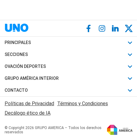
PRINCIPALES
Últimas Noticias
SECCIONES
Política
Horóscopo
OVACIÓN DEPORTES
Sociedad
Motores
Fútbol
GRUPO AMÉRICA INTERIOR
Policiales
Recetas
Mundial
Canal 7 en Vivo
CONTACTO
Judiciales
Trucos caseros
Automovilismo
Radio Nihuil
Acerca de Nosotros
Economia
Políticas de Privacidad
Términos y Condiciones
Series y Películas
Rugby
FM UNA
Contactanos
Decálogo ético de IA
Edictos y Solicitadas
Tenis
Radio Brava
Newsletter
Básquet
© Copyright 2026 GRUPO AMERICA – Todos los derechos
San Juan 8
reservados
Boxeo