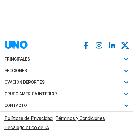
PRINCIPALES
Últimas Noticias
SECCIONES
Política
Horóscopo
OVACIÓN DEPORTES
Sociedad
Motores
Fútbol
GRUPO AMÉRICA INTERIOR
Policiales
Recetas
Mundial
Canal 7 en Vivo
CONTACTO
Judiciales
Trucos caseros
Automovilismo
Radio Nihuil
Acerca de Nosotros
Economia
Políticas de Privacidad
Términos y Condiciones
Series y Películas
Rugby
FM UNA
Contactanos
Decálogo ético de IA
Edictos y Solicitadas
Tenis