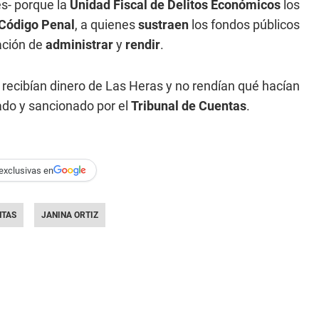
es- porque la
Unidad Fiscal de Delitos Económicos
los
Código Penal
, a quienes
sustraen
los fondos públicos
gación de
administrar
y
rendir
.
recibían dinero de Las Heras y no rendían qué hacían
ado y sancionado por el
Tribunal de Cuentas
.
exclusivas en
NTAS
JANINA ORTIZ