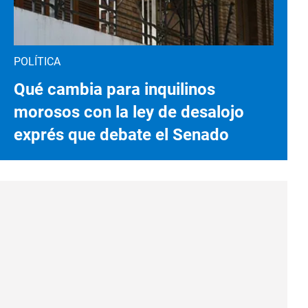
POLÍTICA
Qué cambia para inquilinos
morosos con la ley de desalojo
exprés que debate el Senado