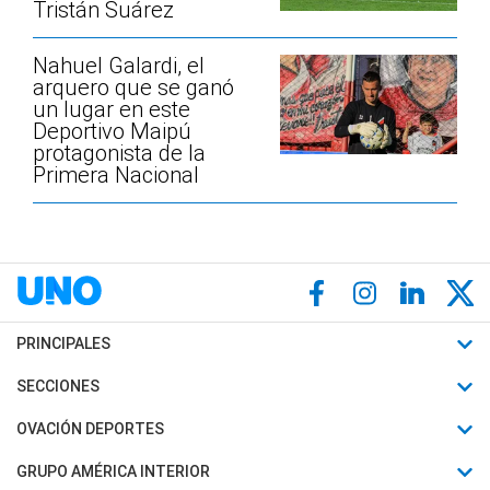
Tristán Suárez
Nahuel Galardi, el
arquero que se ganó
un lugar en este
Deportivo Maipú
protagonista de la
Primera Nacional
PRINCIPALES
Últimas Noticias
SECCIONES
Política
Horóscopo
OVACIÓN DEPORTES
Sociedad
Motores
Fútbol
GRUPO AMÉRICA INTERIOR