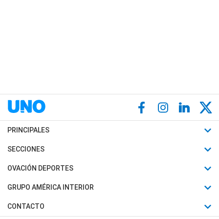
PRINCIPALES
Últimas Noticias
SECCIONES
Política
Horóscopo
OVACIÓN DEPORTES
Sociedad
Motores
Fútbol
GRUPO AMÉRICA INTERIOR
Policiales
Recetas
Mundial
Canal 7 en Vivo
CONTACTO
Judiciales
Trucos caseros
Automovilismo