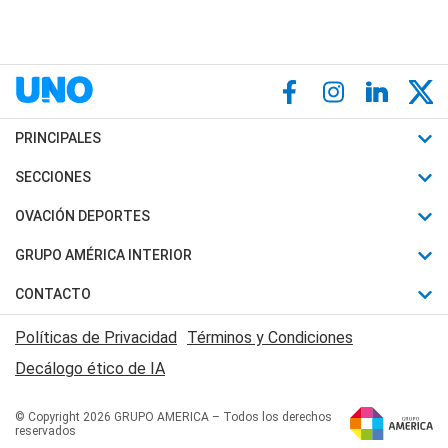
PRINCIPALES
Últimas Noticias
SECCIONES
Política
Horóscopo
OVACIÓN DEPORTES
Sociedad
Motores
Fútbol
GRUPO AMÉRICA INTERIOR
Policiales
Recetas
Mundial
Canal 7 en Vivo
CONTACTO
Judiciales
Trucos caseros
Automovilismo
Radio Nihuil
Acerca de Nosotros
Economia
Políticas de Privacidad
Términos y Condiciones
Series y Películas
Rugby
FM UNA
Contactanos
Decálogo ético de IA
Edictos y Solicitadas
Tenis
Radio Brava
Newsletter
Básquet
© Copyright 2026 GRUPO AMERICA – Todos los derechos
San Juan 8
reservados
Boxeo