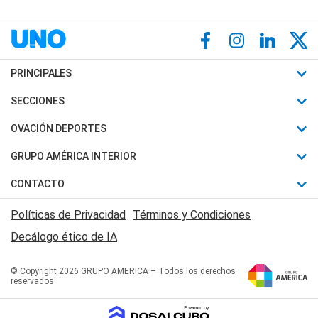
PRINCIPALES
Últimas Noticias
SECCIONES
Política
Horóscopo
OVACIÓN DEPORTES
Sociedad
Motores
Fútbol
GRUPO AMÉRICA INTERIOR
Policiales
Recetas
Mundial
Canal 7 en Vivo
CONTACTO
Judiciales
Trucos caseros
Automovilismo
Radio Nihuil
Acerca de Nosotros
Economia
Políticas de Privacidad
Términos y Condiciones
Series y Películas
Rugby
FM UNA
Contactanos
Decálogo ético de IA
Edictos y Solicitadas
Tenis
Radio Brava
Newsletter
Básquet
© Copyright 2026 GRUPO AMERICA – Todos los derechos
San Juan 8
reservados
Boxeo
Fuera de Juego