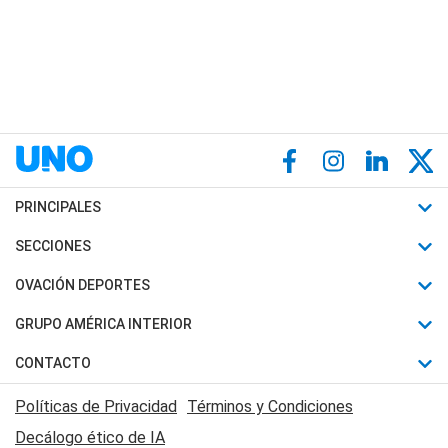
PRINCIPALES
Últimas Noticias
SECCIONES
Política
Horóscopo
OVACIÓN DEPORTES
Sociedad
Motores
Fútbol
GRUPO AMÉRICA INTERIOR
Policiales
Recetas
Mundial
Canal 7 en Vivo
CONTACTO
Judiciales
Trucos caseros
Automovilismo
Radio Nihuil
Acerca de Nosotros
Economia
Políticas de Privacidad
Términos y Condiciones
Series y Películas
Rugby
FM UNA
Contactanos
Decálogo ético de IA
Edictos y Solicitadas