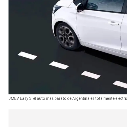
JMEV Easy 3, el auto más barato de Argentina es totalmente eléctri