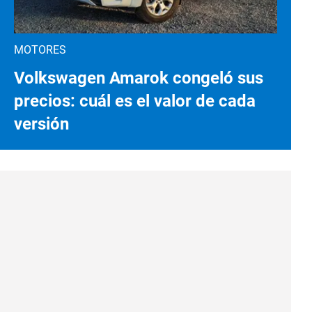
MOTORES
Volkswagen Amarok congeló sus
precios: cuál es el valor de cada
versión