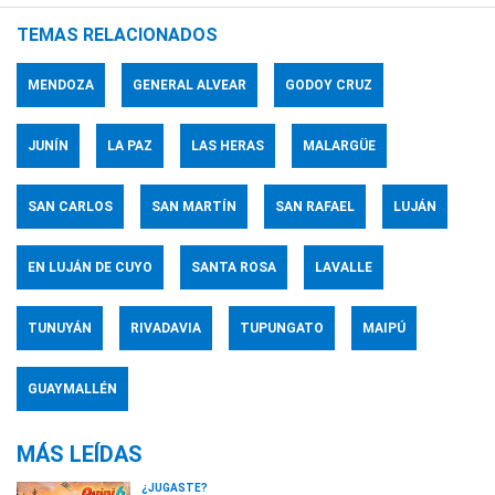
TEMAS RELACIONADOS
MENDOZA
GENERAL ALVEAR
GODOY CRUZ
JUNÍN
LA PAZ
LAS HERAS
MALARGÜE
SAN CARLOS
SAN MARTÍN
SAN RAFAEL
LUJÁN
EN LUJÁN DE CUYO
SANTA ROSA
LAVALLE
TUNUYÁN
RIVADAVIA
TUPUNGATO
MAIPÚ
GUAYMALLÉN
MÁS LEÍDAS
¿JUGASTE?