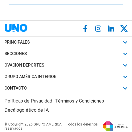
PRINCIPALES
Últimas Noticias
SECCIONES
Política
Horóscopo
OVACIÓN DEPORTES
Sociedad
Motores
Fútbol
GRUPO AMÉRICA INTERIOR
Policiales
Recetas
Mundial
Canal 7 en Vivo
CONTACTO
Judiciales
Trucos caseros
Automovilismo
Radio Nihuil
Acerca de Nosotros
Economia
Políticas de Privacidad
Términos y Condiciones
Series y Películas
Rugby
FM UNA
Contactanos
Decálogo ético de IA
Edictos y Solicitadas
Tenis
Radio Brava
Newsletter
Básquet
© Copyright 2026 GRUPO AMERICA – Todos los derechos
San Juan 8
reservados