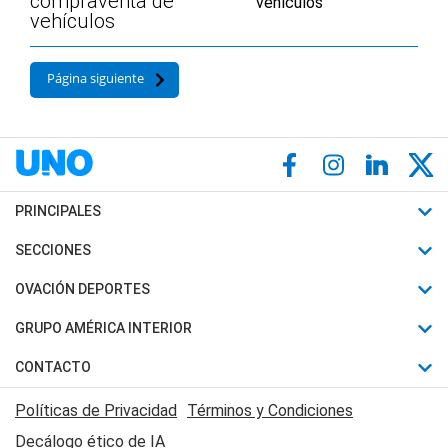
compraventa de
vehículos
Página siguiente
PRINCIPALES
Últimas Noticias
SECCIONES
Política
Horóscopo
OVACIÓN DEPORTES
Sociedad
Motores
Fútbol
GRUPO AMÉRICA INTERIOR
Policiales
Recetas
Mundial
Canal 7 en Vivo
CONTACTO
Judiciales
Trucos caseros
Automovilismo
Radio Nihuil
Acerca de Nosotros
Economia
Políticas de Privacidad
Términos y Condiciones
Series y Películas
Rugby
FM UNA
Contactanos
Decálogo ético de IA