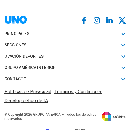
PRINCIPALES
Últimas Noticias
SECCIONES
Política
Horóscopo
OVACIÓN DEPORTES
Sociedad
Motores
Fútbol
GRUPO AMÉRICA INTERIOR
Policiales
Recetas
Mundial
Canal 7 en Vivo
CONTACTO
Judiciales
Trucos caseros
Automovilismo
Radio Nihuil
Acerca de Nosotros
Economia
Políticas de Privacidad
Términos y Condiciones
Series y Películas
Rugby
FM UNA
Contactanos
Decálogo ético de IA
Edictos y Solicitadas
Tenis
Radio Brava
Newsletter
Básquet
© Copyright 2026 GRUPO AMERICA – Todos los derechos
San Juan 8
reservados
Boxeo