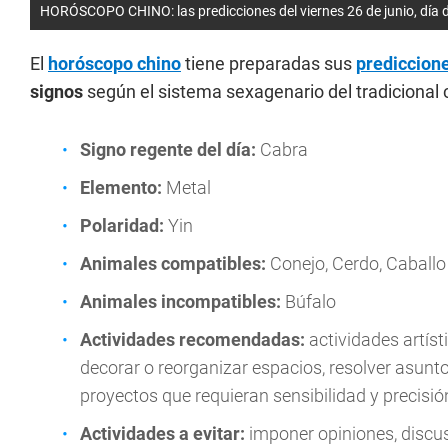
HORÓSCOPO CHINO: las predicciones del viernes 26 de junio, día d
El
horóscopo chino
tiene preparadas sus
prediccion
signos
según el sistema sexagenario del tradicional 
Signo regente del día:
Cabra
Elemento:
Metal
Polaridad:
Yin
Animales compatibles:
Conejo, Cerdo, Caballo
Animales incompatibles:
Búfalo
Actividades recomendadas:
actividades artísti
decorar o reorganizar espacios, resolver asunt
proyectos que requieran sensibilidad y precisió
Actividades a evitar:
imponer opiniones, discus