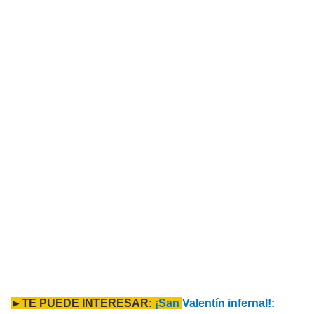
►TE PUEDE INTERESAR:
¡San
Valentín infernal!: