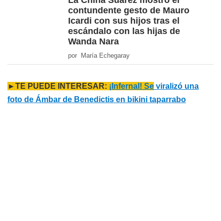
La China Suárez mostró el
contundente gesto de Mauro
Icardi con sus hijos tras el
escándalo con las hijas de
Wanda Nara
por María Echegaray
►TE PUEDE INTERESAR:
¡Infernal! Se
viralizó una
foto de Ámbar de Benedictis en bikini taparrabo