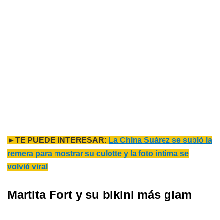
►TE PUEDE INTERESAR:
La China Suárez se subió la
remera para mostrar su culotte y la foto íntima se
volvió viral
Martita Fort y su bikini más glam