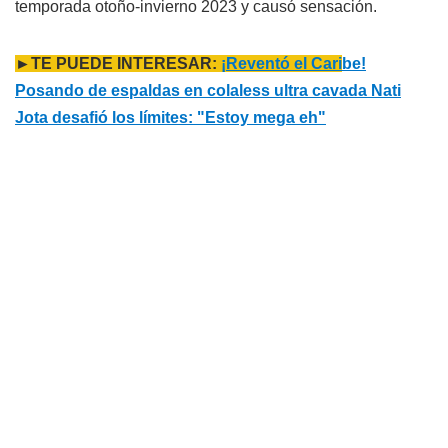
temporada otoño-invierno 2023 y causó sensación.
►TE PUEDE INTERESAR:
¡Reventó el Cari
be!
Posando de espaldas en colaless ultra cavada Nati
Jota desafió los límites: "Estoy mega eh"