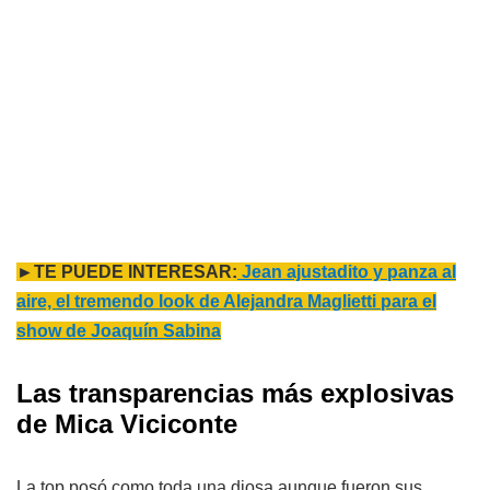
►TE PUEDE INTERESAR:
Jean ajustadito y panza al
aire, el tremendo look de Alejandra Maglietti para el
show de Joaquín Sabina
Las transparencias más explosivas
de Mica Viciconte
La top posó como toda una diosa aunque fueron sus