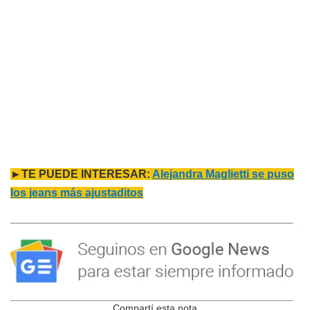
►TE PUEDE INTERESAR:
Alejandra Maglietti se puso
los jeans más ajustaditos