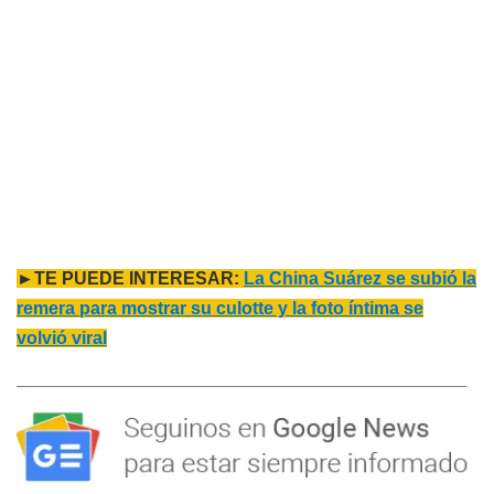
►TE PUEDE INTERESAR:
La China Suárez se subió la
remera para mostrar su culotte y la foto íntima se
volvió viral