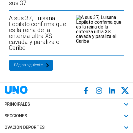
sus 37
A sus 37, Luisana
Lopilato confirma que
es la reina de la
enteriza ultra XS
cavada y paraliza el
Caribe
Página siguiente
PRINCIPALES
Últimas Noticias
SECCIONES
Política
Horóscopo
OVACIÓN DEPORTES