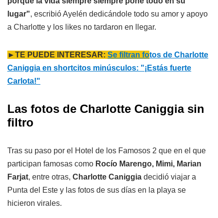
porque la vida siempre siempre pone todo en su
lugar"
, escribió Ayelén dedicándole todo su amor y apoyo
a Charlotte y los likes no tardaron en llegar.
►TE PUEDE INTERESAR:
Se filtran fo
tos de Charlotte
Caniggia en shortcitos minúsculos: "¡Estás fuerte
Carlota!"
Las fotos de Charlotte Caniggia sin
filtro
Tras su paso por el Hotel de los Famosos 2 que en el que
participan famosas como
Rocío Marengo, Mimi, Marian
Farjat
, entre otras,
Charlotte Caniggia
decidió viajar a
Punta del Este y las fotos de sus días en la playa se
hicieron virales.