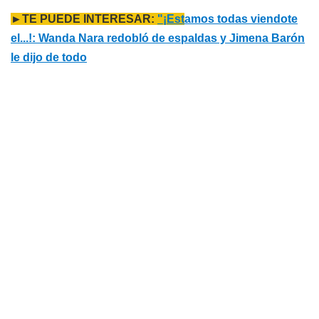
►TE PUEDE INTERESAR:
"¡Est
amos todas viendote
el...!: Wanda Nara redobló de espaldas y Jimena Barón
le dijo de todo