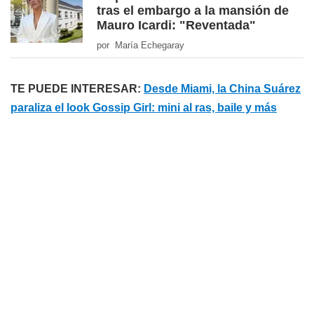
tras el embargo a la mansión de
Mauro Icardi: "Reventada"
por María Echegaray
TE PUEDE INTERESAR:
Desde Miami, la China Suárez
paraliza el look Gossip Girl: mini al ras, baile y más