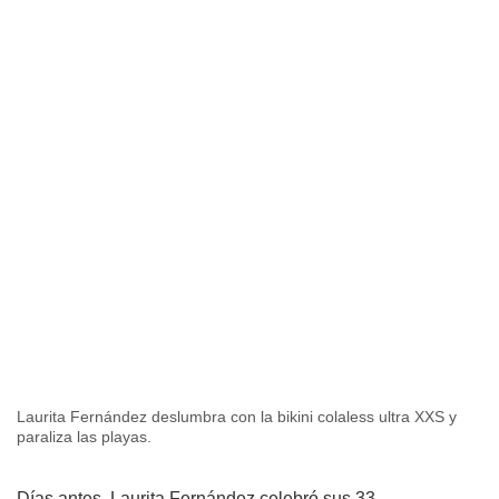
Laurita Fernández deslumbra con la bikini colaless ultra XXS y
paraliza las playas.
Días antes, Laurita Fernández
celebró sus 33