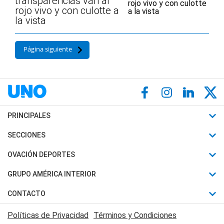
transparencias van al
rojo vivo y con culotte a
la vista
Página siguiente
PRINCIPALES
Últimas Noticias
SECCIONES
Política
Horóscopo
OVACIÓN DEPORTES
Sociedad
Motores
Fútbol
GRUPO AMÉRICA INTERIOR
Policiales
Recetas
Mundial
Canal 7 en Vivo
CONTACTO
Judiciales
Trucos caseros
Automovilismo
Radio Nihuil
Acerca de Nosotros
Economia
Políticas de Privacidad
Términos y Condiciones
Series y Películas
Rugby