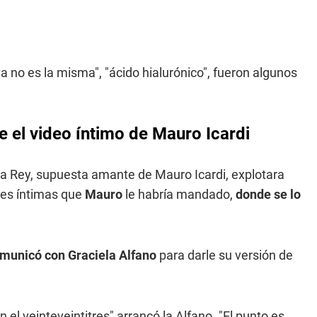
"ya no es la misma", "ácido hialurónico", fueron algunos
e el video íntimo de Mauro Icardi
ha Rey, supuesta amante de Mauro Icardi, explotara
nes íntimas que
Mauro
le habría mandado,
donde se lo
omunicó con Graciela Alfano
para darle su versión de
n el veinteveintitres" arrancó la Alfano. "El punto es