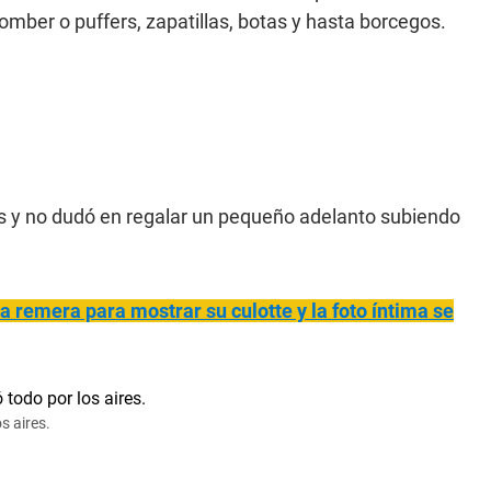
ber o puffers, zapatillas, botas y hasta borcegos.
tos y no dudó en regalar un pequeño adelanto subiendo
la remera para most
rar su culotte y la foto íntima se
s aires.