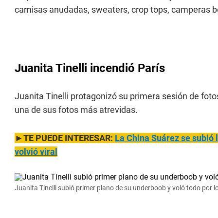
camisas anudadas, sweaters, crop tops, camperas bom
Juanita Tinelli incendió París
Juanita Tinelli protagonizó su primera sesión de fo
una de sus fotos más atrevidas.
►TE PUEDE INTERESAR:
La China Suárez se subió 
volvió viral
Juanita Tinelli subió primer plano de su underboob y voló todo por lo