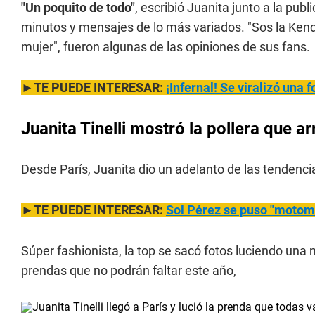
"Un poquito de todo"
, escribió Juanita junto a la pu
minutos y mensajes de lo más variados. "Sos la Kenda
mujer", fueron algunas de las opiniones de sus fans.
►TE PUEDE INTERESAR:
¡Infernal! S
e viralizó una 
Juanita Tinelli mostró la pollera que 
Desde París, Juanita dio un adelanto de las tendenc
►TE PUEDE INTERESAR:
Sol Pére
z se puso "motoma
Súper fashionista, la top se sacó fotos luciendo una 
prendas que no podrán faltar este año,