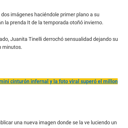
 dos imágenes haciéndole primer plano a su
n la prenda It de la temporada otoñó invierno.
ado, Juanita Tinelli derrochó sensualidad dejando su
en minutos.
mini cinturón infernal y la foto viral superó el millon
ublicar una nueva imagen donde se la ve luciendo un