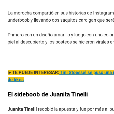
La morocha compartió en sus historias de Instagram
underboob y llevando dos saquitos cardigan que será
Primero con un diseño amarillo y luego con uno color
piel al descubierto y los posteos se hicieron virales 
►TE PUEDE INTERESAR:
Tini Stoessel se puso un
a 
de likes
El sideboob de Juanita Tinelli
Juanita Tinelli
redobló la apuesta y fue por más al p