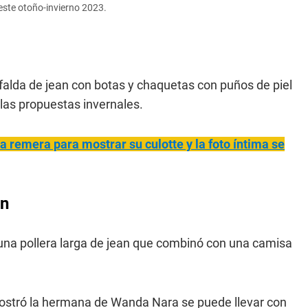
 este otoño-invierno 2023.
 falda de jean con botas y chaquetas con puños de piel
 las propuestas invernales.
la remera para mostrar su culotte y la foto íntima se
an
una pollera larga de jean que combinó con una camisa
stró la hermana de Wanda Nara se puede llevar con