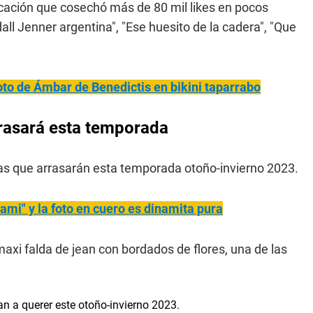
blicación que cosechó más de 80 mil likes en pocos
ll Jenner argentina", "Ese huesito de la cadera", "Que
foto de Ámbar de Benedictis en bikini taparrabo
arrasará esta temporada
ias que arrasarán esta temporada otoño-invierno 2023.
mi" y la foto en cuero es dinamita pura
maxi falda de jean con bordados de flores, una de las