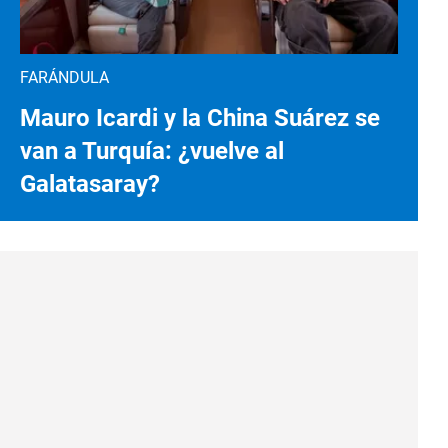
FARÁNDULA
Mauro Icardi y la China Suárez se
van a Turquía: ¿vuelve al
Galatasaray?