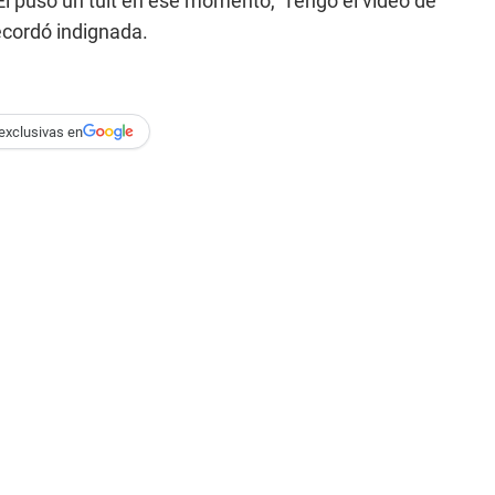
" Él puso un tuit en ese momento, 'Tengo el video de
ecordó indignada.
exclusivas en