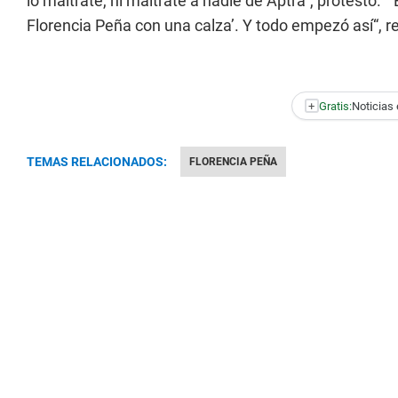
lo maltraté, ni maltraté a nadie de Aptra”, protestó. 
Florencia Peña con una calza’. Y todo empezó así“, r
+
Gratis:
Noticias 
TEMAS RELACIONADOS:
FLORENCIA PEÑA