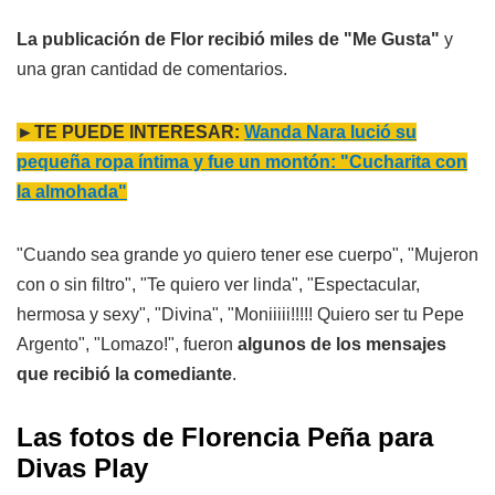
La publicación de Flor recibió miles de "Me Gusta"
y
una gran cantidad de comentarios.
►TE PUEDE INTERESAR:
Wanda Nara lució su
pequeña ropa íntima y fue un montón: "Cucharita con
la almohada"
"Cuando sea grande yo quiero tener ese cuerpo", "Mujeron
con o sin filtro", "Te quiero ver linda", "Espectacular,
hermosa y sexy", "Divina", "Moniiiii!!!!! Quiero ser tu Pepe
Argento", "Lomazo!", fueron
algunos de los mensajes
que recibió la comediante
.
Las fotos de Florencia Peña para
Divas Play