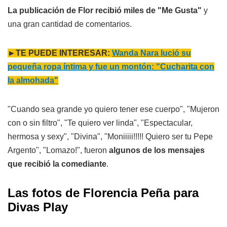
La publicación de Flor recibió miles de "Me Gusta"
y
una gran cantidad de comentarios.
►TE PUEDE INTERESAR:
Wanda Nara lució su
pequeña ropa íntima y fue un montón: "Cucharita con
la almohada"
"Cuando sea grande yo quiero tener ese cuerpo", "Mujeron
con o sin filtro", "Te quiero ver linda", "Espectacular,
hermosa y sexy", "Divina", "Moniiiii!!!!! Quiero ser tu Pepe
Argento", "Lomazo!", fueron
algunos de los mensajes
que recibió la comediante
.
Las fotos de Florencia Peña para
Divas Play