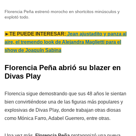
Florencia Peña estrenó morocho en shortcitos minúsculos y
explotó todo.
►TE PUEDE INTERESAR:
Jean ajustadito y panza al
aire, el tremendo look de Alejandra Maglietti para el
show de Joaquín Sabina
Florencia Peña abrió su blazer en
Divas Play
Florencia sigue demostrando que sus 48 años le sientan
bien convirtiéndose una de las figuras más populares y
explosivas de Divas Play, donde trabajan otras diosas
como Mónica Farro, Adabel Guerrero, entre otras.
Una vez más,
Florencia Peña
protagonizó una nueva