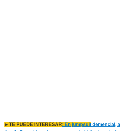
►TE PUEDE INTERESAR
: En jumpsuit
demencial, a