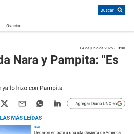
Buscar
Ovación
04 de junio de 2025 - 13:00
da Nara y Pampita: "Es
 ya lo hizo con Pampita
Agregar Diario UNO en
LAS MÁS LEÍDAS
ISLA
Llegaron en bote a una isla desierta de América