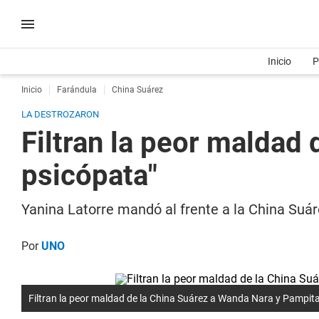
Inicio
P
Inicio
Farándula
China Suárez
LA DESTROZARON
Filtran la peor maldad
psicópata"
Yanina Latorre mandó al frente a la China Suá
Por
UNO
Filtran la peor maldad de la China Suárez a Wanda Nara y Pampita