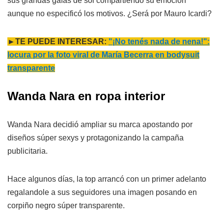
sus grandas gafas de sol compartiendo su emoción
aunque no especificó los motivos. ¿Será por Mauro Icardi?
►TE PUEDE INTERESAR:
"¡No tenés nada de nena!":
locura por la foto viral de María Becerra en bodysuit
transparente
Wanda Nara en ropa interior
Wanda Nara decidió ampliar su marca apostando por
diseños súper sexys y protagonizando la campaña
publicitaria.
Hace algunos días, la top arrancó con un primer adelanto
regalandole a sus seguidores una imagen posando en
corpiño negro súper transparente.