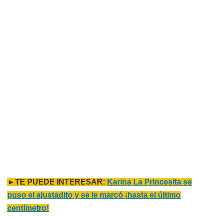
►TE PUEDE INTERESAR:
Karina La Princesita se
puso el ajustadito y se le marcó ¡hasta el último
centímetro!