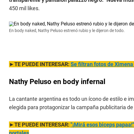
450 mil likes.
En body naked, Nathy Peluso estrenó rubio y le dijeron de todo.
►TE PUEDE INTERESAR:
Se filtran fotos de Ximena
Nathy Peluso en body infernal
La cantante argentina es todo un ícono de estilo e i
elegida para protagonizar la campaña publicitaria d
►TE PUEDE INTERESAR:
"¡Mirá esos biceps pa
paa!
portales