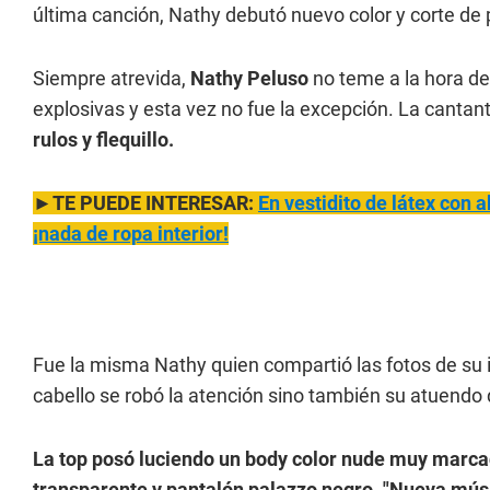
última canción, Nathy debutó nuevo color y corte de 
Siempre atrevida,
Nathy Peluso
no teme a la hora de
explosivas y esta vez no fue la excepción. La cantan
rulos y flequillo.
►TE PUEDE INTERESAR:
En vestidito de láte
x con 
¡nada de ropa interior!
Fue la misma Nathy quien compartió las fotos de su 
cabello se robó la atención sino también su atuendo
La top posó luciendo un body color nude muy marca
transparente y pantalón palazzo negro. "Nueva músi