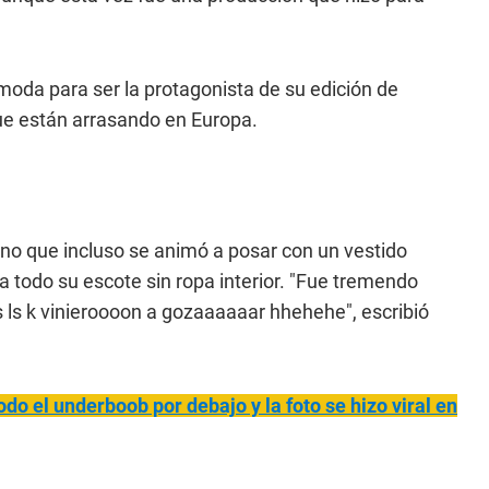
 moda para ser la protagonista de su edición de
que están arrasando en Europa.
ino que incluso se animó a posar con un vestido
a todo su escote sin ropa interior. "Fue tremendo
ls k vinieroooon a gozaaaaaar hhehehe", escribió
odo el underboob por debajo y la foto se hizo viral en