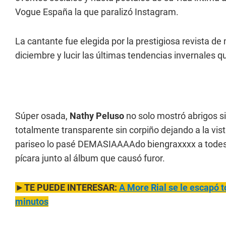
Vogue España la que paralizó Instagram.
La cantante fue elegida por la prestigiosa revista de
diciembre y lucir las últimas tendencias invernales 
Súper osada,
Nathy Peluso
no solo mostró abrigos s
totalmente transparente sin corpiño dejando a la vist
pariseo lo pasé DEMASIAAAAdo biengraxxxx a todes 
pícara junto al álbum que causó furor.
►TE PUEDE INTERESAR:
A More Rial se le escapó t
minutos