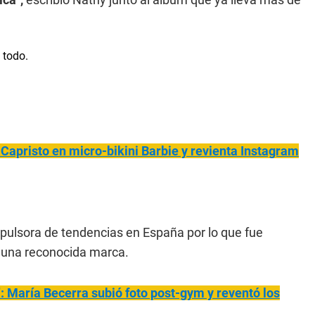
 Capris
to en micro-bikini Barbie y revienta Instagram
mpulsora de tendencias en España por lo que fue
e una reconocida marca.
": María Becerra subió foto post-gym y reventó los