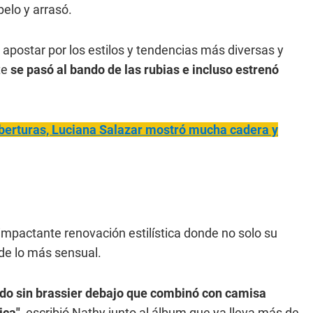
pelo y arrasó.
 apostar por los estilos y tendencias más diversas y
te
se pasó al bando de las rubias e incluso estrenó
aberturas, Luciana Salazar mostró mucha cadera y
impactante renovación estilística donde no solo su
 de lo más sensual.
do sin brassier debajo que combinó con camisa
ca",
escribió Nathy junto al álbum que ya lleva más de