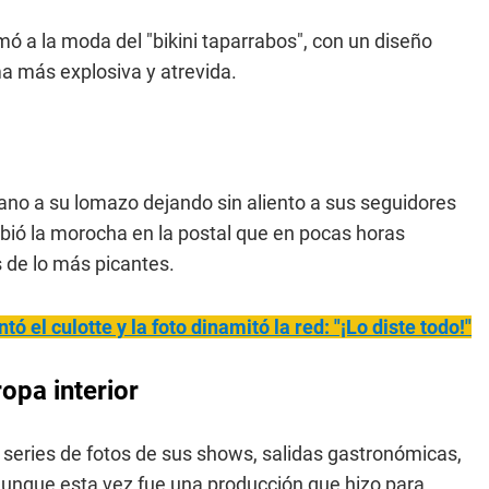
ó a la moda del "bikini taparrabos", con un diseño
a más explosiva y atrevida.
lano a su lomazo dejando sin aliento a sus seguidores
ribió la morocha en la postal que en pocas horas
 de lo más picantes.
 el culotte y la foto dinamitó la red: "¡Lo diste todo!"
ropa interior
 series de fotos de sus shows, salidas gastronómicas,
 aunque esta vez fue una producción que hizo para