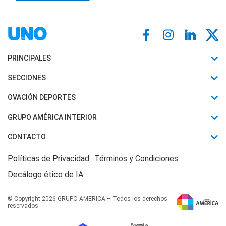
PRINCIPALES
Últimas Noticias
SECCIONES
Política
Horóscopo
OVACIÓN DEPORTES
Sociedad
Motores
Fútbol
GRUPO AMÉRICA INTERIOR
Policiales
Recetas
Mundial
Canal 7 en Vivo
CONTACTO
Judiciales
Trucos caseros
Automovilismo
Radio Nihuil
Acerca de Nosotros
Economia
Políticas de Privacidad
Términos y Condiciones
Series y Películas
Rugby
FM UNA
Contactanos
Decálogo ético de IA
Edictos y Solicitadas
Tenis
Radio Brava
Newsletter
Básquet
© Copyright 2026 GRUPO AMERICA – Todos los derechos
San Juan 8
reservados
Boxeo