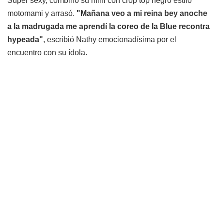
Súper sexy, combinó su mini con crop top negro estilo
motomami y arrasó.
"Mañana veo a mi reina bey anoche
a la madrugada me aprendí la coreo de la Blue recontra
hypeada"
, escribió Nathy emocionadísima por el
encuentro con su ídola.