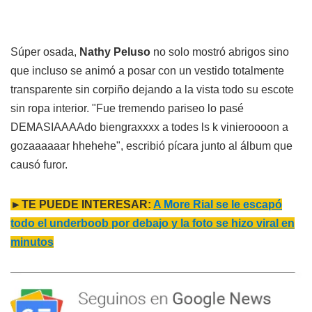
Súper osada,
Nathy Peluso
no solo mostró abrigos sino
que incluso se animó a posar con un vestido totalmente
transparente sin corpiño dejando a la vista todo su escote
sin ropa interior. "Fue tremendo pariseo lo pasé
DEMASIAAAAdo biengraxxxx a todes ls k vinieroooon a
gozaaaaaar hhehehe", escribió pícara junto al álbum que
causó furor.
►TE PUEDE INTERESAR:
A More Rial se le escapó
todo el underboob por debajo y la foto se hizo viral en
minutos