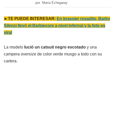
por María Echegaray
►TE PUEDE INTERESAR:
En brassier rosadito, Barby
Silenzi llevó el Barbiecore a nivel infernal y la foto es
viral
La modelo
lució un catsuit negro escotado
y una
campera oversize de color verde musgo a todo con su
cartera.