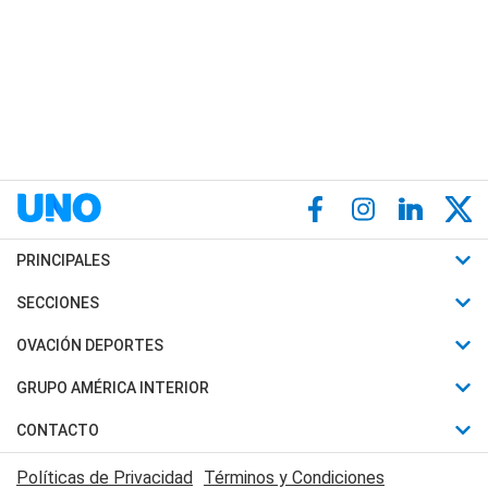
PRINCIPALES
Últimas Noticias
SECCIONES
Política
Horóscopo
OVACIÓN DEPORTES
Sociedad
Motores
Fútbol
GRUPO AMÉRICA INTERIOR
Policiales
Recetas
Mundial
Canal 7 en Vivo
CONTACTO
Judiciales
Trucos caseros
Automovilismo
Radio Nihuil
Acerca de Nosotros
Economia
Políticas de Privacidad
Términos y Condiciones
Series y Películas