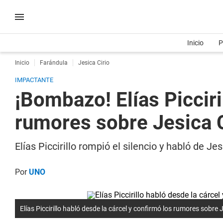
Inicio
P
Inicio
Farándula
Jesica Cirio
IMPACTANTE
¡Bombazo! Elías Picciri
rumores sobre Jesica C
Elías Piccirillo rompió el silencio y habló de 
Por
UNO
Elías Piccirillo habló desde la cárcel y confirmó los rumores sobre J