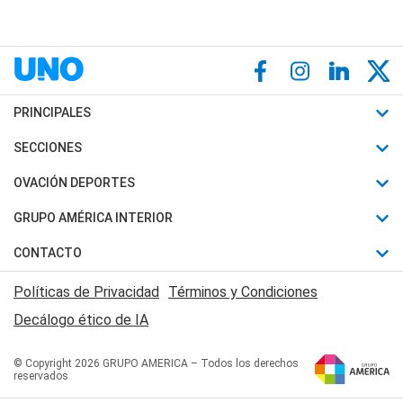
PRINCIPALES
Últimas Noticias
SECCIONES
Política
Horóscopo
OVACIÓN DEPORTES
Sociedad
Motores
Fútbol
GRUPO AMÉRICA INTERIOR
Policiales
Recetas
Mundial
Canal 7 en Vivo
CONTACTO
Judiciales
Trucos caseros
Automovilismo
Radio Nihuil
Acerca de Nosotros
Economia
Políticas de Privacidad
Términos y Condiciones
Series y Películas
Rugby
FM UNA
Contactanos
Decálogo ético de IA
Edictos y Solicitadas
Tenis
Radio Brava
Newsletter
Básquet
© Copyright 2026 GRUPO AMERICA – Todos los derechos
San Juan 8
reservados
Boxeo