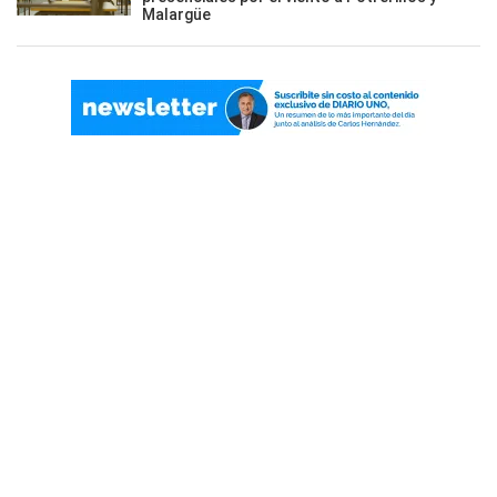
Malargüe