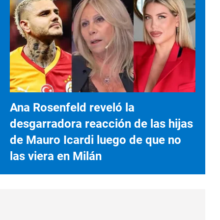
Ana Rosenfeld reveló la
desgarradora reacción de las hijas
de Mauro Icardi luego de que no
las viera en Milán