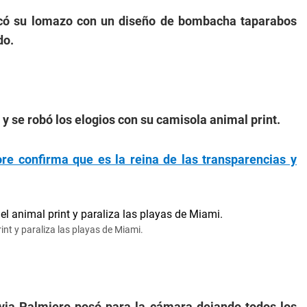
acó su lomazo con un diseño de bombacha taparabos
do.
 se robó los elogios con su camisola animal print.
e confirma que es la reina de las transparencias y
int y paraliza las playas de Miami.
via Palmiero posó para la cámara dejando todos los