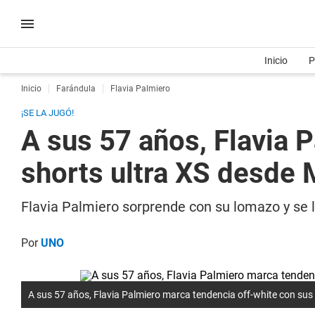
Inicio
P
Inicio
Farándula
Flavia Palmiero
¡SE LA JUGÓ!
A sus 57 años, Flavia 
shorts ultra XS desde 
Flavia Palmiero sorprende con su lomazo y se l
Por
UNO
A sus 57 años, Flavia Palmiero marca tendencia off-white con sus