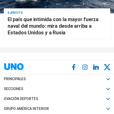
EJÉRCITO
El país que intimida con la mayor fuerza
naval del mundo: mira desde arriba a
Estados Unidos y a Rusia
PRINCIPALES
Últimas Noticias
SECCIONES
Política
Horóscopo
OVACIÓN DEPORTES
Sociedad
Motores
Fútbol
GRUPO AMÉRICA INTERIOR
Policiales