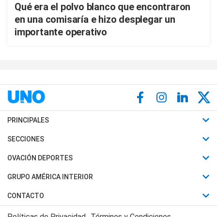
Qué era el polvo blanco que encontraron
en una comisaría e hizo desplegar un
importante operativo
PRINCIPALES
Últimas Noticias
SECCIONES
Política
Horóscopo
OVACIÓN DEPORTES
Sociedad
Motores
Fútbol
GRUPO AMÉRICA INTERIOR
Policiales
Recetas
Mundial
Canal 7 en Vivo
CONTACTO
Judiciales
Trucos caseros
Automovilismo
Radio Nihuil
Acerca de Nosotros
Economia
Políticas de Privacidad
Términos y Condiciones