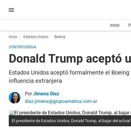
Inicio
P
Inicio
Estados Unidos
Boeing
CONTROVERSIA
Donald Trump aceptó u
Estados Unidos aceptó formalmente el Boeing o
influencia extranjera
Por
Jimena Díaz
diaz.jimena@grupoamerica.com.ar
El presidente de Estados Unidos, Donald Trump, al bajar del actual