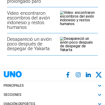
prolongado paro
Video: encontraron
escombros del avión
indonesio y restos
humanos
Desapareció un avión
poco después de
despegar de Yakarta
PRINCIPALES
Últimas Noticias
SECCIONES
Política
Horóscopo
OVACIÓN DEPORTES